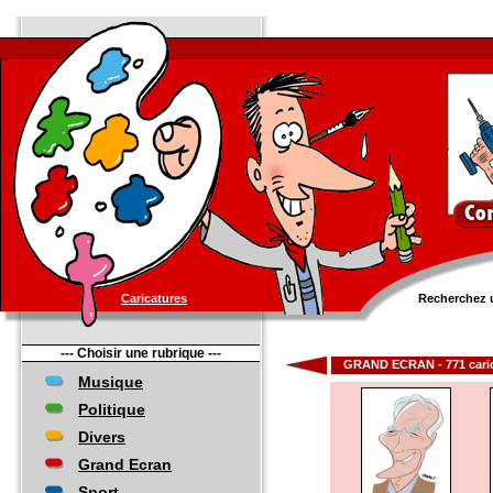
Caricatures
Recherchez u
--- Choisir une rubrique ---
GRAND ECRAN - 771 caric
Musique
Politique
Divers
Grand Ecran
Sport