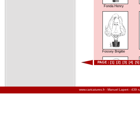
Fonda Henry
Fossey Brigitte
PAGE :
[1]
[2]
[3]
[4]
[5]
www.caricatures.fr - Manuel Lapert - 439 
Freeman Morgan
F