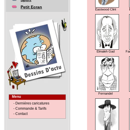
Petit Ecran
Eastwood Clint
Elmaleh Gad
Far
Fernandel
Menu
- Derniéres caricatures
- Commande & Tarifs
- Contact