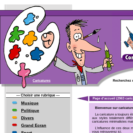
Caricatures
Recherchez u
--- Choisir une rubrique ---
Page d'accueil (2963 caric
Musique
Bienvenue sur caricatur
Politique
La caricature a toujours 
Divers
aux styles totalement diff
caricatures minimalistes mais
Grand Ecran
L'influence de ces deux 
vous retrouverez ici.
Sport