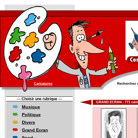
Caricatures
Recherchez u
--- Choisir une rubrique ---
GRAND ECRAN - 771 caric
Musique
Politique
Divers
Grand Ecran
Sport