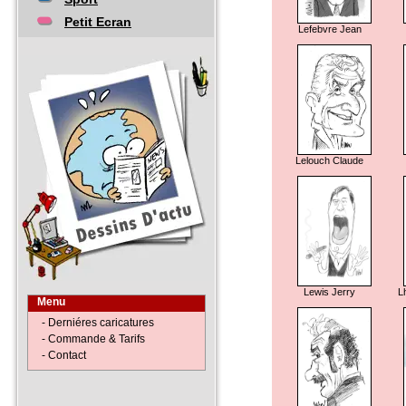
Petit Ecran
Lefebvre Jean
Lelouch Claude
Lewis Jerry
L
Menu
- Derniéres caricatures
- Commande & Tarifs
- Contact