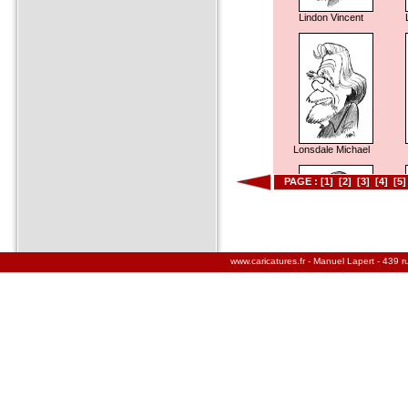
Lindon Vincent
Lonsdale Michael
PAGE :
[1]
[2]
[3]
[4]
[5]
www.caricatures.fr - Manuel Lapert - 439 
Luchini Fabrice