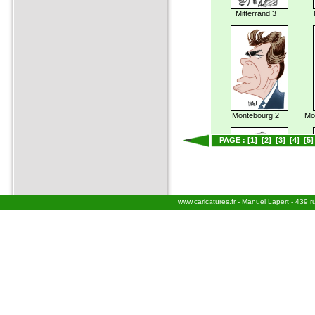
Mitterrand 3
Montebourg 2
Mo
PAGE :
[1]
[2]
[3]
[4]
[5]
www.caricatures.fr - Manuel Lapert - 439 
Moscovici Pierre
Mo