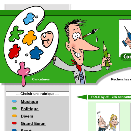
Caricatures
Recherchez u
--- Choisir une rubrique ---
POLITIQUE - 755 caricatur
Musique
Politique
Divers
Grand Ecran
Sport