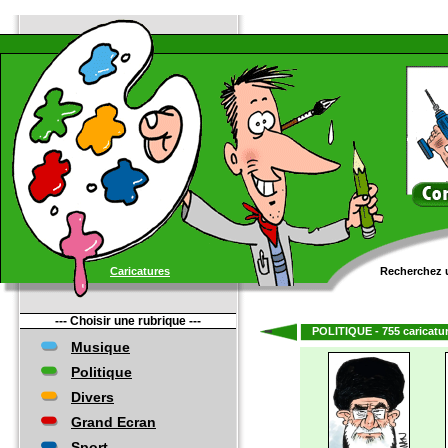
Caricatures
Recherchez u
--- Choisir une rubrique ---
POLITIQUE - 755 caricatur
Musique
Politique
Divers
Grand Ecran
Sport