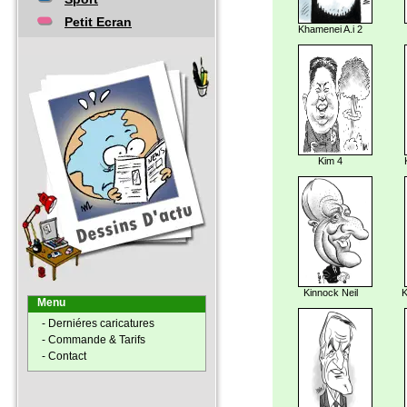
Petit Ecran
Khamenei A.i 2
Kim 4
Kinnock Neil
K
Menu
- Derniéres caricatures
- Commande & Tarifs
- Contact