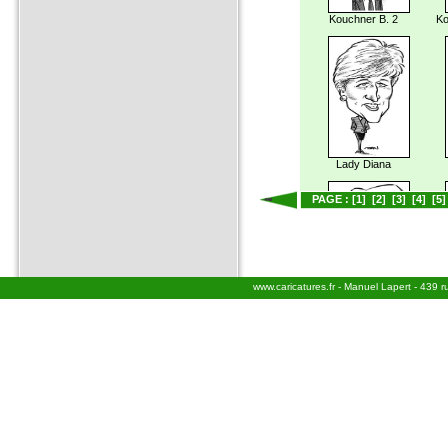
Kouchner B. 2
Ko
Lady Diana
PAGE :
[1]
[2]
[3]
[4]
[5]
www.caricatures.fr - Manuel Lapert - 439 
Lagarde Christine