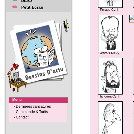
Petit Ecran
Féraud Cyril
Gervais Ricky
Hanouna Cyril
Menu
- Derniéres caricatures
- Commande & Tarifs
- Contact