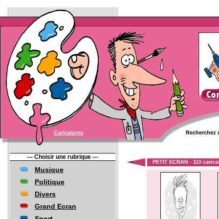
Caricatures
Recherchez u
--- Choisir une rubrique ---
PETIT ECRAN - 110 carica
Musique
Politique
Divers
Grand Ecran
Sport