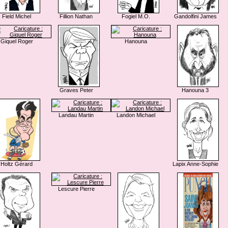
Field Michel
Fillion Nathan
Fogiel M.O.
Gandolfini James
Giquel Roger
Hanouna
Graves Peter
Hanouna 3
Landau Martin
Landon Michael
Holtz Gérard
Lapix Anne-Sophie
Lescure Pierre