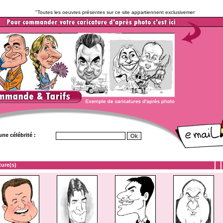
"Toutes les oeuvres présentes sur ce site appartiennent exclusivement à l'auteur ( sauf
ne célébrité :
ture(s)