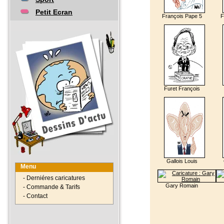
Petit Ecran
François Pape 5
F
Furet François
Gallois Louis
Menu
- Derniéres caricatures
Gary Romain
- Commande & Tarifs
- Contact