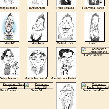
rançois pape 6
Franquin André
Freud Sigmund
Fukuyama Francis
Gaillard R2
Gaillard Rémi
Gaillard Rémi
Galilée
Gardin Blanche
Galzy Jeanne
Garcia Marquez G
Garcia-Lorca Federico
Gary Romain
Gates Bill
Gautier Jean-Paul