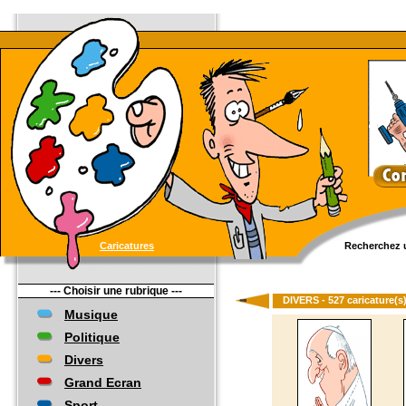
Caricatures
Recherchez u
--- Choisir une rubrique ---
DIVERS - 527 caricature(s
Musique
Politique
Divers
Grand Ecran
Sport